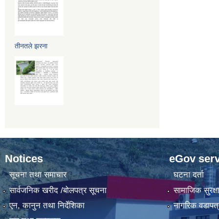
तीनतले झरना
Notices
eGov serv
सूचना तथा समाचार
घटना दर्ता
सार्वजनिक खरीद /बोलपत्र सूचना
सामाजिक सुरक्ष
एन, कानुन तथा निर्देशिका
नागरिक वडापत्