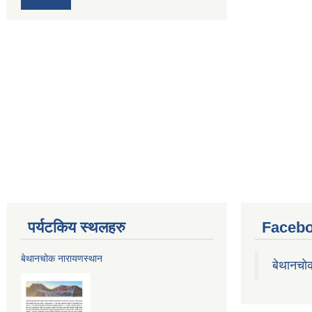
पर्यटकिय स्थलहरु
Facebo
बेथानचोक नारायणस्थान
बेथानचो