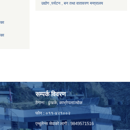
उद्योग ,पर्यटन , बन तथा वातावरण मन्त्रालय
िका
िका
सम्पर्क विवरण
ठेगाना : ढुंखर्क, काभ्रेपलाञ्चोक
फोन : ०११-४२१००२
एम्बुलेन्स सेवाको लागी : 9849571516