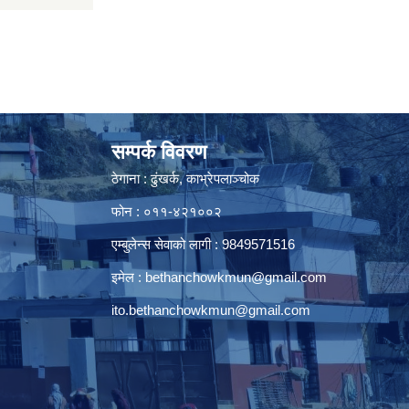
सम्पर्क विवरण
ठेगाना : ढुंखर्क, काभ्रेपलाञ्चोक
फोन : ०११-४२१००२
एम्बुलेन्स सेवाको लागी : 9849571516
इमेल :
bethanchowkmun@gmail.com
ito.bethanchowkmun@gmail.com