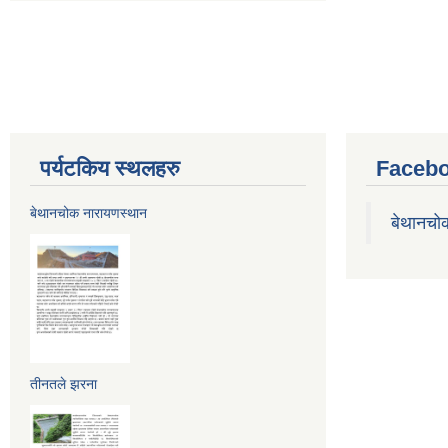
पर्यटकिय स्थलहरु
Facebo
बेथानचोक नारायणस्थान
बेथानचो
तीनतले झरना