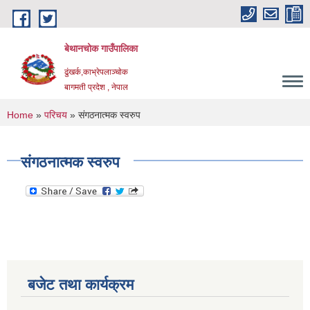
Skip to main content
बेथानचोक गाउँपालिका
ढुंखर्क,काभ्रेपलाञ्चाेक
बागमती प्रदेश , नेपाल
You are here
Home
»
परिचय
» संगठनात्मक स्वरुप
संगठनात्मक स्वरुप
बजेट तथा कार्यक्रम