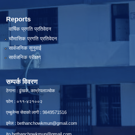
Reports
वार्षिक प्रगति प्रतिवेदन
चौमासिक प्रगति प्रतिवेदन
सार्वजनिक सुनुवाई
सार्वजनिक परीक्षण
सम्पर्क विवरण
ठेगाना : ढुंखर्क, काभ्रेपलाञ्चोक
फोन : ०११-४२१००२
एम्बुलेन्स सेवाको लागी : 9849571516
इमेल :
bethanchowkmun@gmail.com
ito.bethanchowkmun@gmail.com