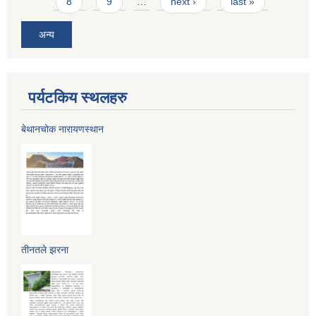
8
9
…
next ›
last »
अन्य
पर्यटकिय स्थलहरु
बेथानचोक नारायणस्थान
तीनतले झरना