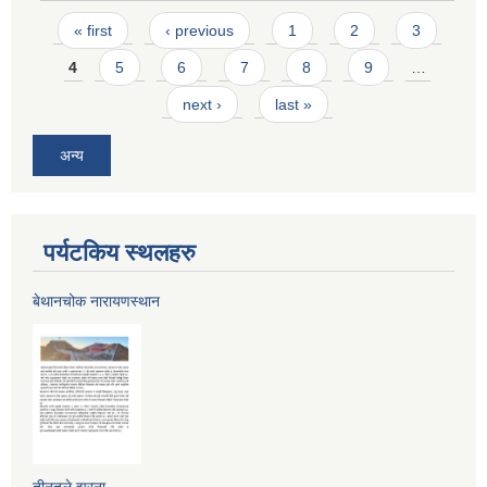
Pages
« first
‹ previous
1
2
3
4
5
6
7
8
9
…
next ›
last »
अन्य
पर्यटकिय स्थलहरु
बेथानचोक नारायणस्थान
तीनतले झरना