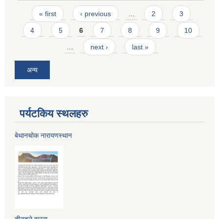
Pages
« first
‹ previous
…
2
3
4
5
6
7
8
9
10
…
next ›
last »
अन्य
पर्यटकिय स्थलहरु
बेथानचोक नारायणस्थान
तीनतले झरना