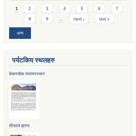
Pages
1
2
3
4
5
6
7
8
9
…
next ›
last »
अन्य
पर्यटकिय स्थलहरु
बेथानचोक नारायणस्थान
तीनतले झरना