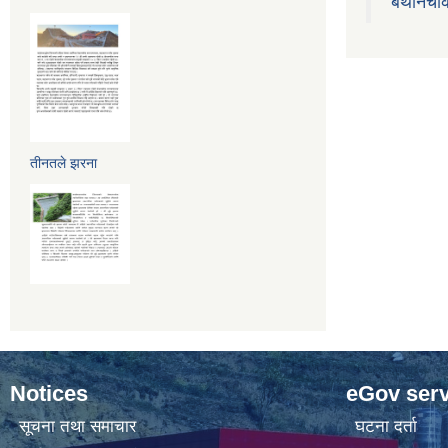
बेथानचो
तीनतले झरना
Notices
eGov serv
सूचना तथा समाचार
घटना दर्ता