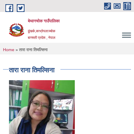
Skip to main content
बेथानचोक गाउँपालिका
ढुंखर्क,काभ्रेपलाञ्चाेक
बागमती प्रदेश , नेपाल
You are here
Home
» तारा राना तिमल्सिना
तारा राना तिमल्सिना