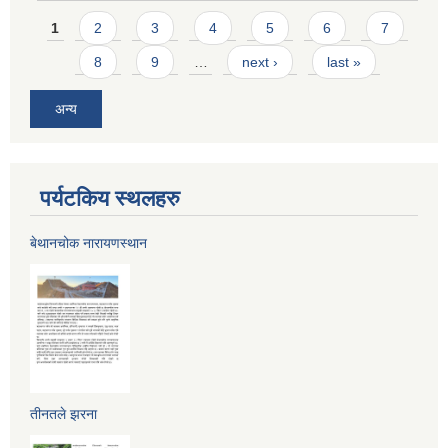
Pages
1
2
3
4
5
6
7
8
9
…
next ›
last »
अन्य
पर्यटकिय स्थलहरु
बेथानचोक नारायणस्थान
तीनतले झरना