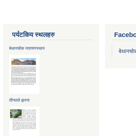
पर्यटकिय स्थलहरु
Facebo
बेथानचोक नारायणस्थान
बेथानचो
तीनतले झरना