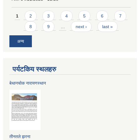
Pages
1
2
3
4
5
6
7
8
9
…
next ›
last »
अन्य
पर्यटकिय स्थलहरु
बेथानचोक नारायणस्थान
तीनतले झरना