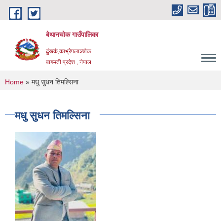
Skip to main content
बेथानचोक गाउँपालिका
ढुंखर्क,काभ्रेपलाञ्चाेक
बागमती प्रदेश , नेपाल
You are here
Home
» मधु सुधन तिमल्सिना
मधु सुधन तिमल्सिना