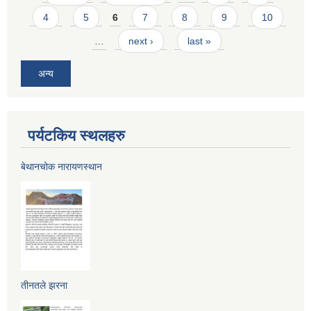
4
5
6
7
8
9
10
…
next ›
last »
अन्य
पर्यटकिय स्थलहरु
बेथानचोक नारायणस्थान
तीनतले झरना