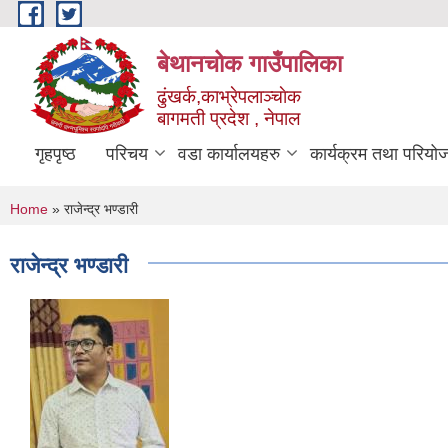
Skip to main content
बेथानचोक गाउँपालिका
ढुंखर्क,काभ्रेपलाञ्चाेक
बागमती प्रदेश , नेपाल
गृहपृष्ठ
परिचय
वडा कार्यालयहरु
कार्यक्रम तथा परियो
You are here
Home
» राजेन्द्र भण्डारी
राजेन्द्र भण्डारी