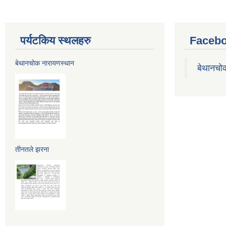
पर्यटकिय स्थलहरु
Facebo
बेथानचोक नारायणस्थान
बेथानचो
तीनतले झरना