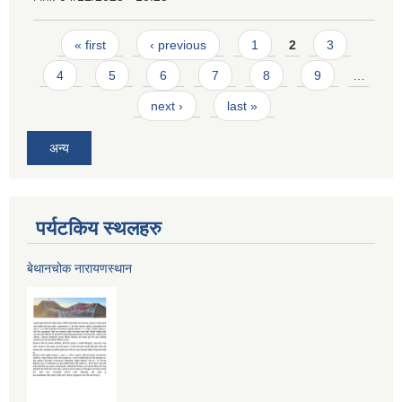
Pages
« first
‹ previous
1
2
3
4
5
6
7
8
9
…
next ›
last »
अन्य
पर्यटकिय स्थलहरु
बेथानचोक नारायणस्थान