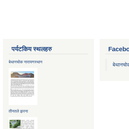
पर्यटकिय स्थलहरु
Facebo
बेथानचोक नारायणस्थान
बेथानचो
तीनतले झरना