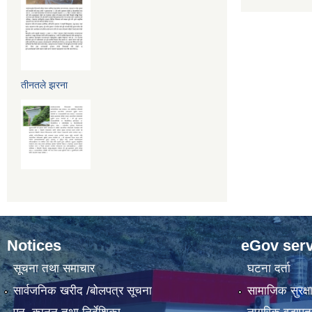
तीनतले झरना
Notices
eGov serv
सूचना तथा समाचार
घटना दर्ता
सार्वजनिक खरीद /बोलपत्र सूचना
सामाजिक सुरक्ष