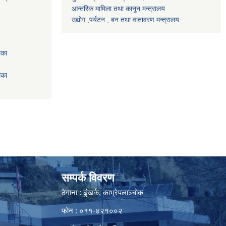
आन्तरिक मामिला तथा कानून मन्त्रालय
उद्योग ,पर्यटन , बन तथा वातावरण मन्त्रालय
िका
िका
सम्पर्क विवरण
ठेगाना : ढुंखर्क, काभ्रेपलाञ्चोक
फोन : ०११-४२१००२