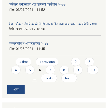
कर्मचारी प्रोत्सहान भत्ता सम्बन्धी कार्यविधि २०७७
मिति:
03/21/2021 - 11:52
बेथानचोक गाउँपालिकाको डि.पि.आर छनौट तथा व्यबस्थापन कार्यविधि २०७७
मिति:
03/18/2021 - 10:16
जनप्रतिनिधि आचारसंहिता २०७७
मिति:
01/25/2021 - 11:45
Pages
« first
‹ previous
…
2
3
4
5
6
7
8
9
10
…
next ›
last »
अन्य