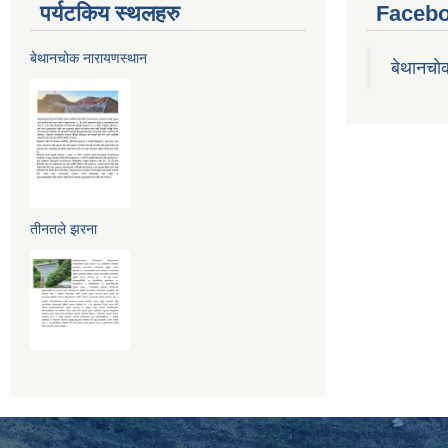
पर्यटकिय स्थलहरु
Facebo
बेथानचोक नारायणस्थान
बेथानचो
तीनतले झरना