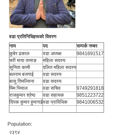
वडा प्रतिनिधिहरूकाे विवरण
नाम
पद
सम्पर्क नम्बर
कुबेर ढकाल
वडा अध्यक्ष
9841691517
चरी माया तामाङ
महिला सदस्य
सुनिता कामी
दलित महिला सदस्य
बलराम बजगाई
वडा सदस्य
बासु तिमल्सिना
वडा सदस्य
मिम भियाल
वडा सचिव
9749291818
राजकुमार श्रेष्ठ
वडा सहायक
9851223722
दिपक कुमार हुमागाई
वडा प्राविधिक
9841006532
Population:
२३९४