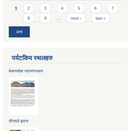
Pages
1
2
3
4
5
6
7
8
9
…
next ›
last »
अन्य
पर्यटकिय स्थलहरु
बेथानचोक नारायणस्थान
तीनतले झरना