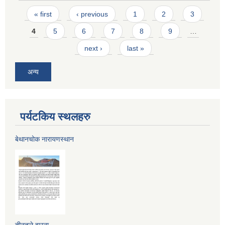
Pages
« first
‹ previous
1
2
3
4
5
6
7
8
9
…
next ›
last »
अन्य
पर्यटकिय स्थलहरु
बेथानचोक नारायणस्थान
तीनतले झरना