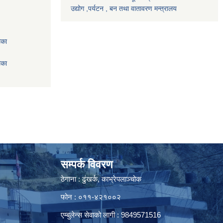
उद्योग ,पर्यटन , बन तथा वातावरण मन्त्रालय
िका
िका
सम्पर्क विवरण
ठेगाना : ढुंखर्क, काभ्रेपलाञ्चोक
फोन : ०११-४२१००२
एम्बुलेन्स सेवाको लागी : 9849571516