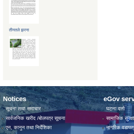
तीनतले झरना
Notices
eGov serv
सूचना तथा समाचार
घटना दर्ता
सार्वजनिक खरीद /बोलपत्र सूचना
सामाजिक सुरक्ष
एन, कानुन तथा निर्देशिका
नागरिक वडापत्