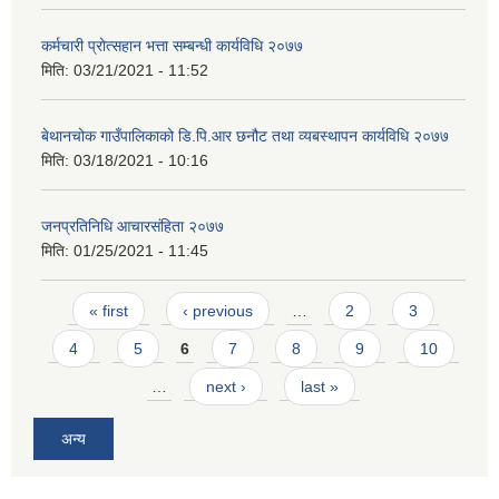
कर्मचारी प्रोत्सहान भत्ता सम्बन्धी कार्यविधि २०७७
मिति:
03/21/2021 - 11:52
बेथानचोक गाउँपालिकाको डि.पि.आर छनौट तथा व्यबस्थापन कार्यविधि २०७७
मिति:
03/18/2021 - 10:16
जनप्रतिनिधि आचारसंहिता २०७७
मिति:
01/25/2021 - 11:45
Pages
« first
‹ previous
…
2
3
4
5
6
7
8
9
10
…
next ›
last »
अन्य