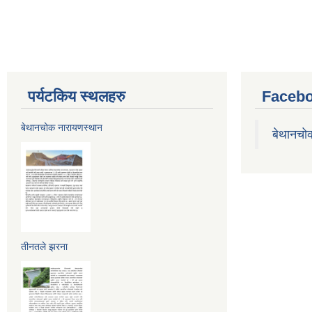
पर्यटकिय स्थलहरु
Facebo
बेथानचोक नारायणस्थान
बेथानचो
तीनतले झरना