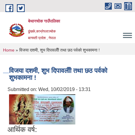
Skip to main content
बेथानचोक गाउँपालिका
ढुंखर्क,काभ्रेपलाञ्चाेक
बागमती प्रदेश , नेपाल
You are here
Home
» विजया दशमी, शुभ दिपावलीी तथा छठ पर्वकाे शुभकामना !
विजया दशमी, शुभ दिपावलीी तथा छठ पर्वकाे
शुभकामना !
Submitted on:
Wed, 10/02/2019 - 13:31
आर्थिक वर्ष: