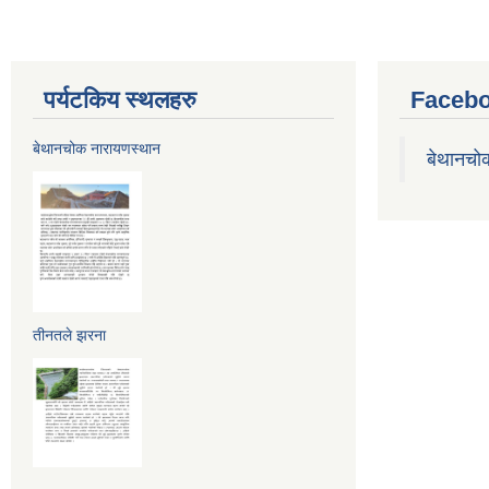
पर्यटकिय स्थलहरु
Facebo
बेथानचोक नारायणस्थान
बेथानचो
तीनतले झरना