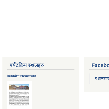
पर्यटकिय स्थलहरु
Facebo
बेथानचोक नारायणस्थान
बेथानचो