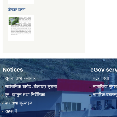
तीनतले झरना
Notices
eGov serv
सूचना तथा समाचार
घटना दर्ता
सार्वजनिक खरीद /बोलपत्र सूचना
सामाजिक सुरक्ष
एन, कानुन तथा निर्देशिका
नागरिक वडापत्
कर तथा शुल्कहरु
सहकारी