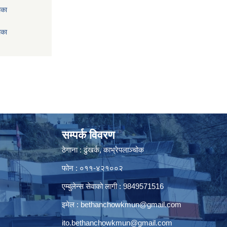
िका
िका
सम्पर्क विवरण
ठेगाना : ढुंखर्क, काभ्रेपलाञ्चोक
फोन : ०११-४२१००२
एम्बुलेन्स सेवाको लागी : 9849571516
इमेल :
bethanchowkmun@gmail.com
ito.bethanchowkmun@gmail.com