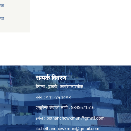
िका
िका
सम्पर्क विवरण
ठेगाना : ढुंखर्क, काभ्रेपलाञ्चोक
फोन : ०११-४२१००२
एम्बुलेन्स सेवाको लागी : 9849571516
इमेल :
bethanchowkmun@gmail.com
ito.bethanchowkmun@gmail.com