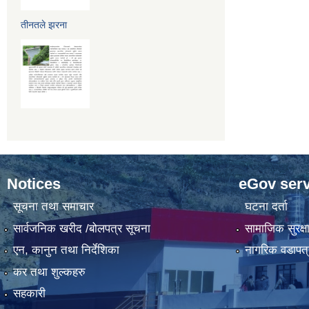
तीनतले झरना
Notices
eGov serv
सूचना तथा समाचार
घटना दर्ता
सार्वजनिक खरीद /बोलपत्र सूचना
सामाजिक सुरक्ष
एन, कानुन तथा निर्देशिका
नागरिक वडापत्
कर तथा शुल्कहरु
सहकारी