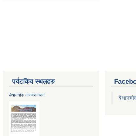
पर्यटकिय स्थलहरु
Facebo
बेथानचोक नारायणस्थान
बेथानचो