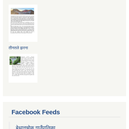
तीनतले झरना
Facebook Feeds
बेथानचोक गाउँपालिका