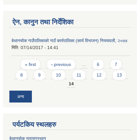
ऐन, कानुन तथा निर्देशिका
बेथानचोक गाउँपालिकाको गाउँ कार्यपालिका (कार्य विभाजन) नियमावली, २०७४
मिति:
07/14/2017 - 14:41
Pages
« first
‹ previous
…
6
7
8
9
10
11
12
13
14
अन्य
पर्यटकिय स्थलहरु
बेथानचोक नारायणस्थान