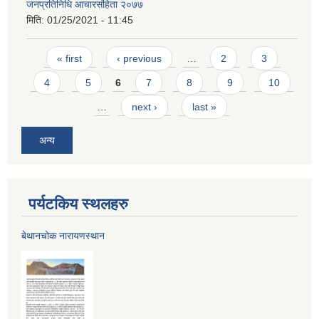
जनप्रतिनिधि आचारसंहिता २०७७
मिति:
01/25/2021 - 11:45
Pages
« first
‹ previous
…
2
3
4
5
6
7
8
9
10
…
next ›
last »
अन्य
पर्यटकिय स्थलहरु
बेथानचोक नारायणस्थान