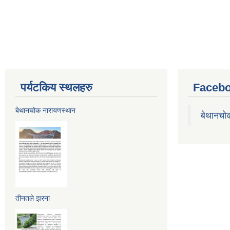
पर्यटकिय स्थलहरु
Facebo
बेथानचोक नारायणस्थान
बेथानचो
तीनतले झरना