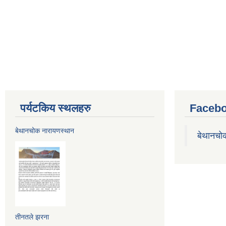
पर्यटकिय स्थलहरु
Facebo
बेथानचोक नारायणस्थान
बेथानचो
तीनतले झरना