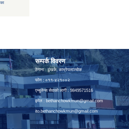
िका
सम्पर्क विवरण
ठेगाना : ढुंखर्क, काभ्रेपलाञ्चोक
फोन : ०११-४२१००२
एम्बुलेन्स सेवाको लागी : 9849571516
इमेल :
bethanchowkmun@gmail.com
ito.bethanchowkmun@gmail.com