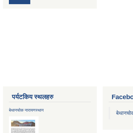
पर्यटकिय स्थलहरु
Facebo
बेथानचोक नारायणस्थान
बेथानचो