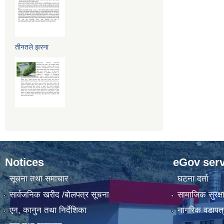
तीनतले झरना
Notices
eGov serv
सूचना तथा समाचार
घटना दर्ता
सार्वजनिक खरीद /बोलपत्र सूचना
सामाजिक सुरक्ष
एन, कानुन तथा निर्देशिका
नागरिक वडापत्