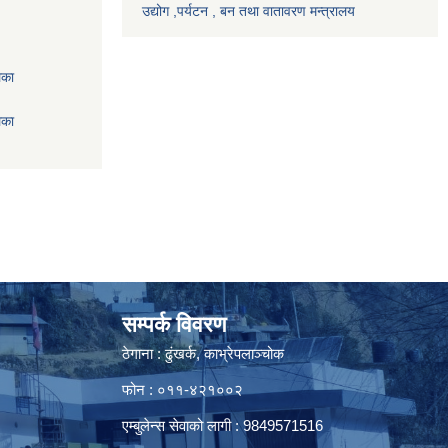
उद्योग ,पर्यटन , बन तथा वातावरण मन्त्रालय
िका
िका
सम्पर्क विवरण
ठेगाना : ढुंखर्क, काभ्रेपलाञ्चोक
फोन : ०११-४२१००२
एम्बुलेन्स सेवाको लागी : 9849571516