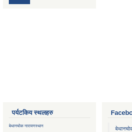
पर्यटकिय स्थलहरु
Facebo
बेथानचोक नारायणस्थान
बेथानचो