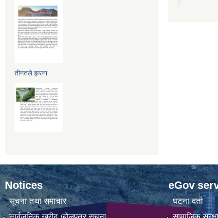
तीनतले झरना
Notices
eGov serv
सूचना तथा समाचार
घटना दर्ता
सार्वजनिक खरीद /बोलपत्र सूचना
सामाजिक सुरक्ष