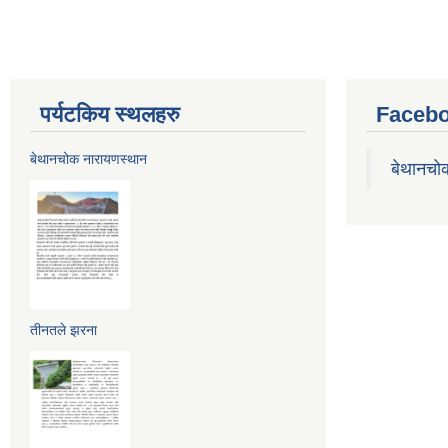
पर्यटकिय स्थलहरु
Facebo
बेथानचोक नारायणस्थान
बेथानचो
तीनतले झरना