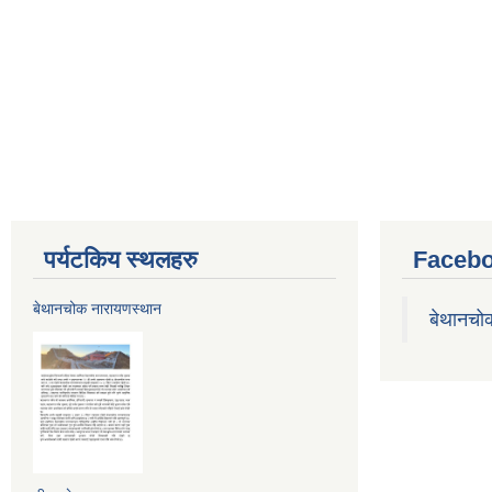
पर्यटकिय स्थलहरु
Facebo
बेथानचोक नारायणस्थान
बेथानचो