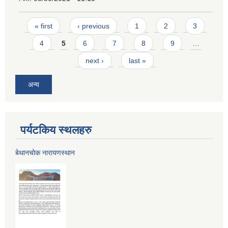
Pages
« first
‹ previous
1
2
3
4
5
6
7
8
9
…
next ›
last »
अन्य
पर्यटकिय स्थलहरु
बेथानचोक नारायणस्थान