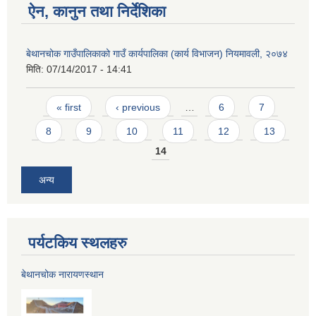
ऐन, कानुन तथा निर्देशिका
बेथानचोक गाउँपालिकाको गाउँ कार्यपालिका (कार्य विभाजन) नियमावली, २०७४
मिति:
07/14/2017 - 14:41
Pages
« first
‹ previous
…
6
7
8
9
10
11
12
13
14
अन्य
पर्यटकिय स्थलहरु
बेथानचोक नारायणस्थान