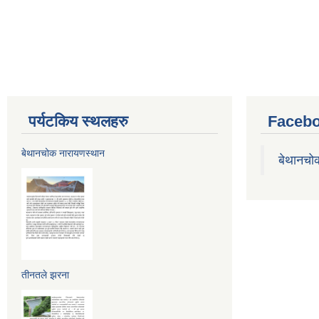
पर्यटकिय स्थलहरु
Facebo
बेथानचोक नारायणस्थान
बेथानचो
तीनतले झरना