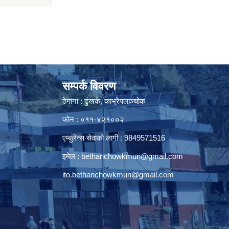
सम्पर्क विवरण
ठेगाना : ढुंखर्क, काभ्रेपलाञ्चोक
फोन : ०११-४२१००२
एम्बुलेन्स सेवाको लागी : 9849571516
इमेल :
bethanchowkmun@gmail.com
ito.bethanchowkmun@gmail.com