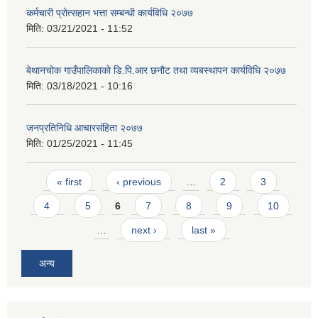
कर्मचारी प्रोत्सहान भत्ता सम्बन्धी कार्यविधि २०७७
मिति:
03/21/2021 - 11:52
बेथानचोक गाउँपालिकाको डि.पि.आर छनौट तथा व्यबस्थापन कार्यविधि २०७७
मिति:
03/18/2021 - 10:16
जनप्रतिनिधि आचारसंहिता २०७७
मिति:
01/25/2021 - 11:45
Pages
« first
‹ previous
…
2
3
4
5
6
7
8
9
10
…
next ›
last »
अन्य