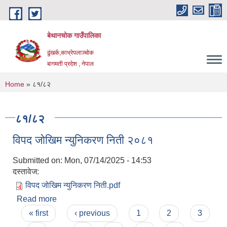
Skip to main content
बेथानचोक गाउँपालिका
ढुंखर्क,काभ्रेपलाञ्चाेक
बागमती प्रदेश , नेपाल
You are here
Home
» ८१/८२
८१/८२
विपद जोखिम न्युनिकरण निती २०८१
Submitted on:
Mon, 07/14/2025 - 14:53
दस्तावेज:
विपद जोखिम न्युनिकरण निती.pdf
Read more
about विपद जोखिम न्युनिकरण निती २०८१
Pages
« first
‹ previous
1
2
3