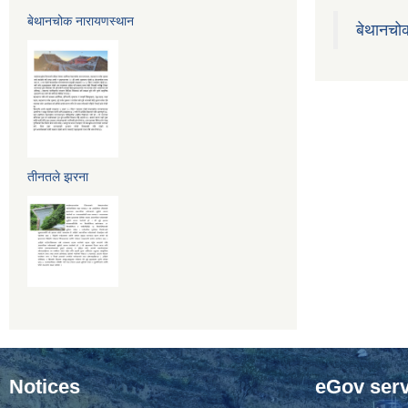
बेथानचोक नारायणस्थान
बेथानचो
तीनतले झरना
Notices
eGov serv