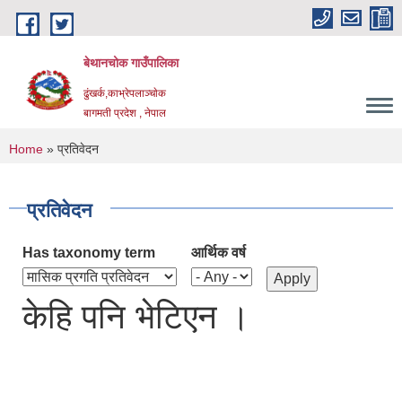
Skip to main content
बेथानचोक गाउँपालिका
ढुंखर्क,काभ्रेपलाञ्चाेक
बागमती प्रदेश , नेपाल
You are here
Home
» प्रतिवेदन
प्रतिवेदन
Has taxonomy term
आर्थिक वर्ष
केहि पनि भेटिएन ।