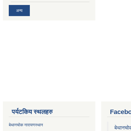
अन्य
पर्यटकिय स्थलहरु
Facebo
बेथानचोक नारायणस्थान
बेथानचो