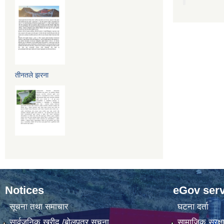
तीनतले झरना
Notices
eGov serv
सूचना तथा समाचार
घटना दर्ता
सार्वजनिक खरीद /बोलपत्र सूचना
सामाजिक सुरक्ष